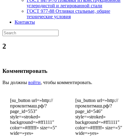
ГОСТ 8479-70 Поковки из конструкционной
углеродистой и легированной стали
ГОСТ 977-88 Отливки стальные, общие
технические условия
Контакты
2
Комментировать
Вы должны
войти
, чтобы комментировать.
[su_button url=»http://
[su_button url=»http://
промлитмаш.рф/?
промлитмаш.рф/?
page_id=553″
page_id=546″
style=»stroked»
style=»stroked»
background=»#ff1111″
background=»#ff1111″
color=»#ffffff» size=»5″
color=»#ffffff» size=»5″
wide=»yes»
wide=»yes»