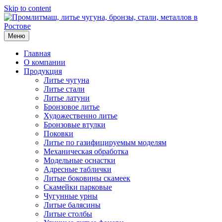
Skip to content
Меню
Главная
О компании
Продукция
Литье чугуна
Литье стали
Литье латуни
Бронзовое литье
Художественно литье
Бронзовые втулки
Поковки
Литье по газифицируемым моделям
Механическая обработка
Модельные оснастки
Адресные таблички
Литые боковины скамеек
Скамейки парковые
Чугунные урны
Литые балясины
Литые столбы