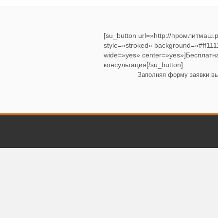
[su_button url=»http://промлитмаш
style=»stroked» background=»#ff1111″
wide=»yes» center=»yes»]Бесплатн
консультация[/su_button]
Заполняя форму заявки в