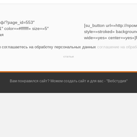
.рф/?page_id=553″
[su_button url=»http://п
 color=»#ffffff» size=»5″
style=»stroked» background
ая
wide=»yes» center=»yes»]
ы соглашаетесь на обработку персональных данных
соглашение на обра
статьи
Вам понравился сайт? Можем создать сайт и для вас - "
Вебстудия
"