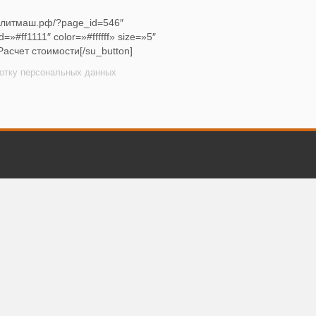
ромлитмаш.рф/?page_id=546″
=»#ff1111″ color=»#ffffff» size=»5″
Расчет стоимости[/su_button]
ботку персональных данных