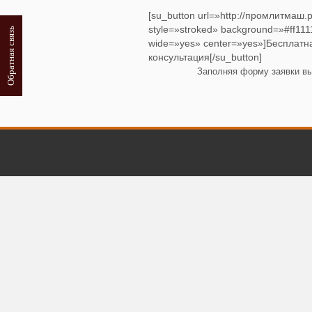
[su_button url=»http://промлитмаш
style=»stroked» background=»#ff1111″
Обратная связь
wide=»yes» center=»yes»]Бесплатн
консультация[/su_button]
Заполняя форму заявки в