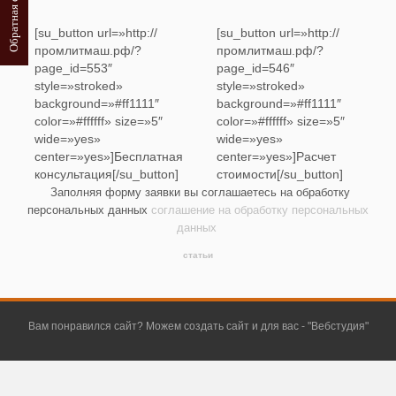
Обратная связь
[su_button url=»http://
[su_button url=»http://
промлитмаш.рф/?
промлитмаш.рф/?
page_id=553″
page_id=546″
style=»stroked»
style=»stroked»
background=»#ff1111″
background=»#ff1111″
color=»#ffffff» size=»5″
color=»#ffffff» size=»5″
wide=»yes»
wide=»yes»
center=»yes»]Бесплатная
center=»yes»]Расчет
консультация[/su_button]
стоимости[/su_button]
Заполняя форму заявки вы соглашаетесь на обработку
персональных данных
соглашение на обработку персональных
данных
статьи
Вам понравился сайт? Можем создать сайт и для вас - "
Вебстудия
"