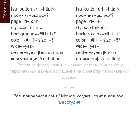
Обратная связь
[su_button url=»http://
[su_button url=»http://
промлитмаш.рф/?
промлитмаш.рф/?
page_id=553″
page_id=546″
style=»stroked»
style=»stroked»
background=»#ff1111″
background=»#ff1111″
color=»#ffffff» size=»5″
color=»#ffffff» size=»5″
wide=»yes»
wide=»yes»
center=»yes»]Бесплатная
center=»yes»]Расчет
консультация[/su_button]
стоимости[/su_button]
Заполняя форму заявки вы соглашаетесь на обработку
персональных данных
соглашение на обработку персональных
данных
статьи
Вам понравился сайт? Можем создать сайт и для вас -
"
Вебстудия
"