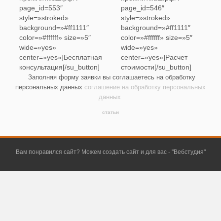
page_id=553″
page_id=546″
style=»stroked»
style=»stroked»
background=»#ff1111″
background=»#ff1111″
color=»#ffffff» size=»5″
color=»#ffffff» size=»5″
wide=»yes»
wide=»yes»
center=»yes»]Бесплатная
center=»yes»]Расчет
консультация[/su_button]
стоимости[/su_button]
Заполняя форму заявки вы соглашаетесь на обработку
персональных данных
соглашение на обработку персональных
данных
статьи
Вам понравился сайт? Можем создать сайт и для вас - "
Вебстудия
"