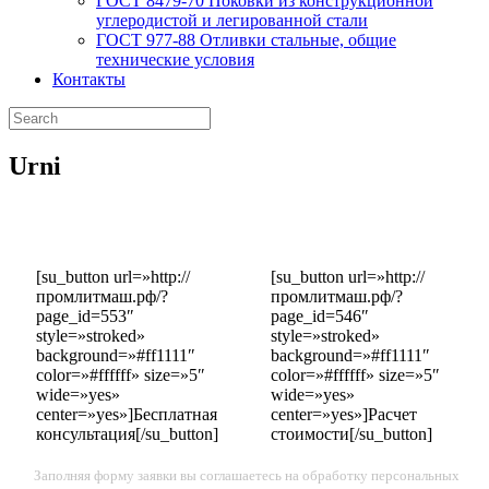
ГОСТ 8479-70 Поковки из конструкционной
углеродистой и легированной стали
ГОСТ 977-88 Отливки стальные, общие
технические условия
Контакты
Urni
[su_button url=»http://
[su_button url=»http://
промлитмаш.рф/?
промлитмаш.рф/?
page_id=553″
page_id=546″
style=»stroked»
style=»stroked»
background=»#ff1111″
background=»#ff1111″
color=»#ffffff» size=»5″
color=»#ffffff» size=»5″
wide=»yes»
wide=»yes»
center=»yes»]Бесплатная
center=»yes»]Расчет
консультация[/su_button]
стоимости[/su_button]
Заполняя форму заявки вы соглашаетесь на обработку персональных