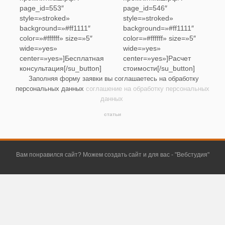
page_id=553″
page_id=546″
style=»stroked»
style=»stroked»
background=»#ff1111″
background=»#ff1111″
color=»#ffffff» size=»5″
color=»#ffffff» size=»5″
wide=»yes»
wide=»yes»
center=»yes»]Бесплатная
center=»yes»]Расчет
консультация[/su_button]
стоимости[/su_button]
Заполняя форму заявки вы соглашаетесь на обработку
персональных данных
соглашение на обработку персональных
данных
статьи
Вам понравился сайт? Можем создать сайт и для вас - "
Вебстудия
"