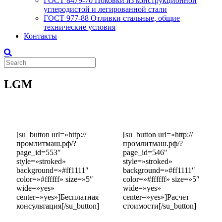
ГОСТ 8479-70 Поковки из конструкционной
углеродистой и легированной стали
ГОСТ 977-88 Отливки стальные, общие
технические условия
Контакты
LGM
[su_button url=»http://
[su_button url=»http://
промлитмаш.рф/?
промлитмаш.рф/?
page_id=553″
page_id=546″
style=»stroked»
style=»stroked»
background=»#ff1111″
background=»#ff1111″
color=»#ffffff» size=»5″
color=»#ffffff» size=»5″
wide=»yes»
wide=»yes»
center=»yes»]Бесплатная
center=»yes»]Расчет
консультация[/su_button]
стоимости[/su_button]