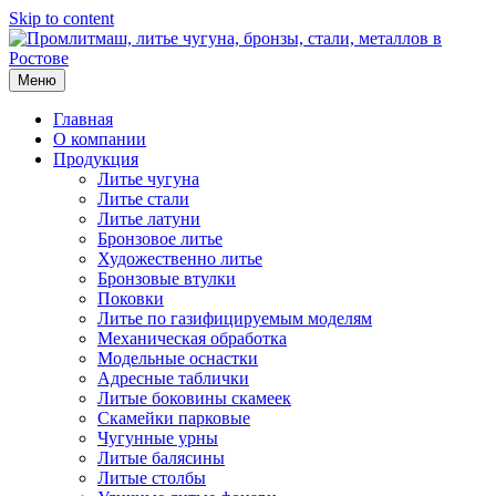
Skip to content
Меню
Главная
О компании
Продукция
Литье чугуна
Литье стали
Литье латуни
Бронзовое литье
Художественно литье
Бронзовые втулки
Поковки
Литье по газифицируемым моделям
Механическая обработка
Модельные оснастки
Адресные таблички
Литые боковины скамеек
Скамейки парковые
Чугунные урны
Литые балясины
Литые столбы