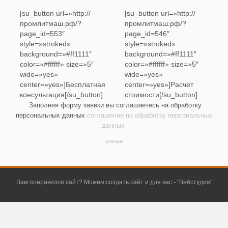
[su_button url=»http://
[su_button url=»http://
промлитмаш.рф/?
промлитмаш.рф/?
page_id=553″
page_id=546″
style=»stroked»
style=»stroked»
background=»#ff1111″
background=»#ff1111″
color=»#ffffff» size=»5″
color=»#ffffff» size=»5″
wide=»yes»
wide=»yes»
center=»yes»]Бесплатная
center=»yes»]Расчет
консультация[/su_button]
стоимости[/su_button]
Заполняя форму заявки вы соглашаетесь на обработку
персональных данных
соглашение на обработку персональных
данных
статьи
Вам понравился сайт? Можем создать сайт и для вас - "
Вебстудия
"