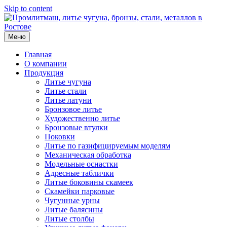
Skip to content
Меню
Главная
О компании
Продукция
Литье чугуна
Литье стали
Литье латуни
Бронзовое литье
Художественно литье
Бронзовые втулки
Поковки
Литье по газифицируемым моделям
Механическая обработка
Модельные оснастки
Адресные таблички
Литые боковины скамеек
Скамейки парковые
Чугунные урны
Литые балясины
Литые столбы