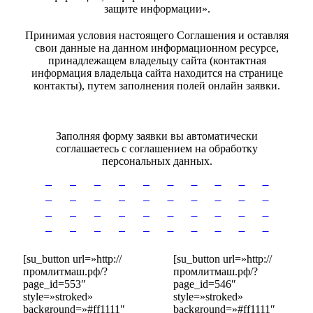
защите информации».
Принимая условия настоящего Соглашения и оставляя
свои данные на данном информационном ресурсе,
принадлежащем владельцу сайта (контактная
информация владельца сайта находится на странице
контакты), путем заполнения полей онлайн заявки.
Заполняя форму заявки вы автоматически
соглашаетесь с соглашением на обработку
персональных данных.
—
—
—
—
—
—
—
—
—
—
—
—
—
—
—
—
—
—
—
—
—
—
—
—
—
—
—
—
—
—
—
—
—
—
—
—
—
—
—
—
[su_button url=»http://
[su_button url=»http://
промлитмаш.рф/?
промлитмаш.рф/?
page_id=553″
page_id=546″
style=»stroked»
style=»stroked»
background=»#ff1111″
background=»#ff1111″