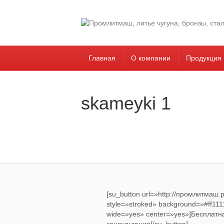
Главная
О компании
Продукция
skameyki 1
[su_button url=»http://промлитмаш
style=»stroked» background=»#ff1111″
wide=»yes» center=»yes»]Бесплатн