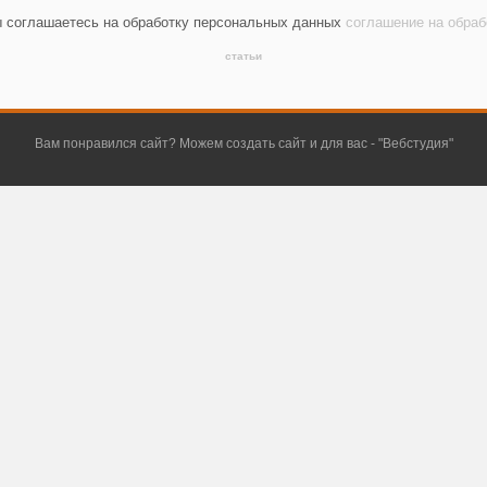
ы соглашаетесь на обработку персональных данных
соглашение на обра
статьи
Вам понравился сайт? Можем создать сайт и для вас - "
Вебстудия
"