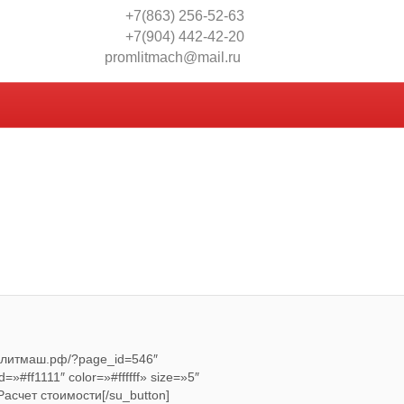
+7(863) 256-52-63
+7(904) 442-42-20
promlitmach@mail.ru
ромлитмаш.рф/?page_id=546″
=»#ff1111″ color=»#ffffff» size=»5″
Расчет стоимости[/su_button]