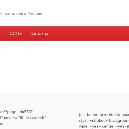
ГОСТЫ
Контакты
.рф/?page_id=553″
[su_button url=»http://п
 color=»#ffffff» size=»5″
style=»stroked» background
ая
wide=»yes» center=»yes»]