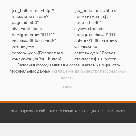
[su_button url=»http://
[su_button url=»http://
промлитмаш.рф/?
промлитмаш.рф/?
page_id=553″
page_id=546″
style=»stroked»
style=»stroked»
background=»#ff1111″
background=»#ff1111″
color=»#ffffff» size=»5″
color=»#ffffff» size=»5″
wide=»yes»
wide=»yes»
center=»yes»]Бесплатная
center=»yes»]Расчет
консультация[/su_button]
стоимости[/su_button]
Заполняя форму заявки вы соглашаетесь на обработку
персональных данных
соглашение на обработку персональных
данных
статьи
Вам понравился сайт? Можем создать сайт и для вас - "
Вебстудия
"