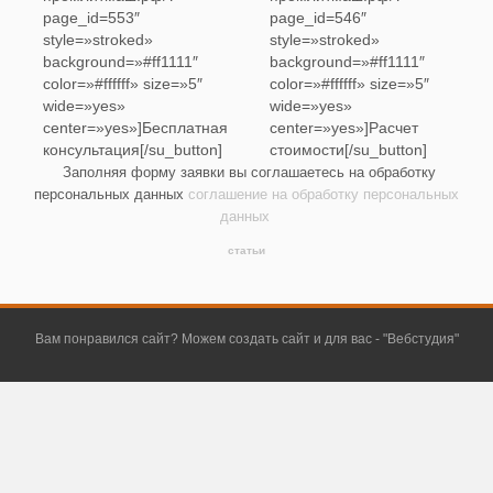
page_id=553″
page_id=546″
style=»stroked»
style=»stroked»
background=»#ff1111″
background=»#ff1111″
color=»#ffffff» size=»5″
color=»#ffffff» size=»5″
wide=»yes»
wide=»yes»
center=»yes»]Бесплатная
center=»yes»]Расчет
консультация[/su_button]
стоимости[/su_button]
Заполняя форму заявки вы соглашаетесь на обработку
персональных данных
соглашение на обработку персональных
данных
статьи
Вам понравился сайт? Можем создать сайт и для вас - "
Вебстудия
"