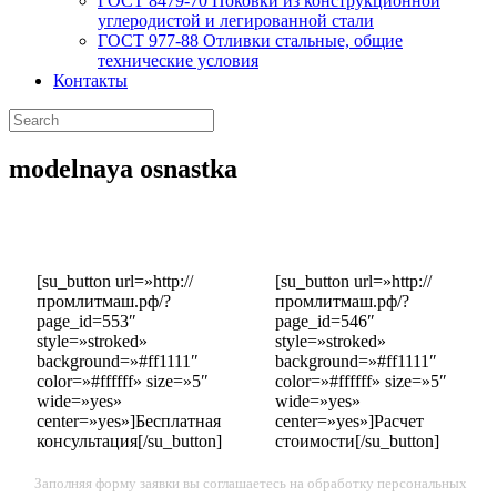
ГОСТ 8479-70 Поковки из конструкционной
углеродистой и легированной стали
ГОСТ 977-88 Отливки стальные, общие
технические условия
Контакты
modelnaya osnastka
[su_button url=»http://
[su_button url=»http://
промлитмаш.рф/?
промлитмаш.рф/?
page_id=553″
page_id=546″
style=»stroked»
style=»stroked»
background=»#ff1111″
background=»#ff1111″
color=»#ffffff» size=»5″
color=»#ffffff» size=»5″
wide=»yes»
wide=»yes»
center=»yes»]Бесплатная
center=»yes»]Расчет
консультация[/su_button]
стоимости[/su_button]
Заполняя форму заявки вы соглашаетесь на обработку персональных