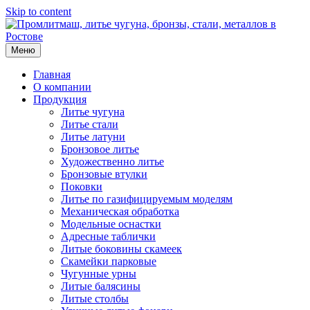
Skip to content
Меню
Главная
О компании
Продукция
Литье чугуна
Литье стали
Литье латуни
Бронзовое литье
Художественно литье
Бронзовые втулки
Поковки
Литье по газифицируемым моделям
Механическая обработка
Модельные оснастки
Адресные таблички
Литые боковины скамеек
Скамейки парковые
Чугунные урны
Литые балясины
Литые столбы