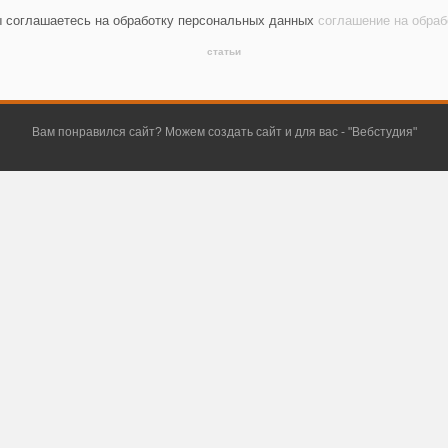
ы соглашаетесь на обработку персональных данных
соглашение на обра
статьи
Вам понравился сайт? Можем создать сайт и для вас - "
Вебстудия
"