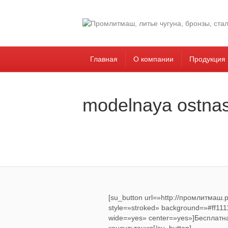
Главная
О компании
Продукция
modelnaya ostnas
[su_button url=»http://промлитмаш
style=»stroked» background=»#ff1111″
wide=»yes» center=»yes»]Бесплатн