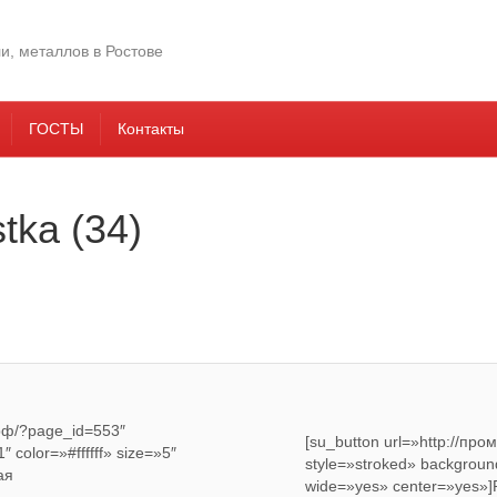
ГОСТЫ
Контакты
tka (34)
.рф/?page_id=553″
[su_button url=»http://п
 color=»#ffffff» size=»5″
style=»stroked» background
ая
wide=»yes» center=»yes»]