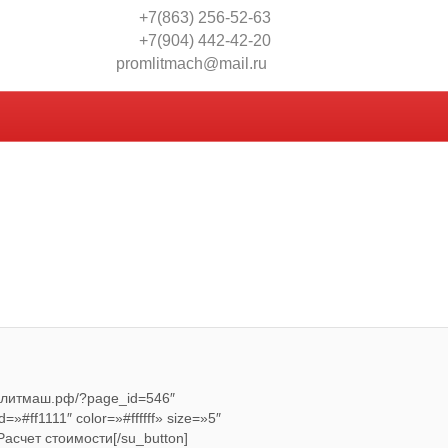
+7(863) 256-52-63
+7(904) 442-42-20
promlitmach@mail.ru
ромлитмаш.рф/?page_id=546″
=»#ff1111″ color=»#ffffff» size=»5″
Расчет стоимости[/su_button]