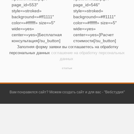
page_id=553″
page_id=546″
style=»stroked»
style=»stroked»
background=»#ff1111″
background=»#ff1111″
color=»#ffffff» size=»5″
color=»#ffffff» size=»5″
wide=»yes»
wide=»yes»
center=»yes»]Бесплатная
center=»yes»]Расчет
консультация[/su_button]
стоимости[/su_button]
Заполняя форму заявки вы соглашаетесь на обработку
персональных данных
соглашение на обработку персональных
данных
статьи
Вам понравился сайт? Можем создать сайт и для вас - "
Вебстудия
"